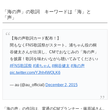
「海の声」の歌詞 キーワードは「海」と
「声」
【海の声歌詞カード配布！】
間もなくFNS歌謡祭がスタート。浦ちゃん役の桐
谷健太さんが出演し、CMでおなじみの「海の声」
を披露！歌詞を味わいながら聴いてみてください♪
#FNS歌謡祭
#浦ちゃん
#桐谷健太
#海の声
pic.twitter.com/YJhh4WQLK6
— au (@au_official)
December 2, 2015
「海の声」の作詞は、電通のCMプランナー・篠原誠さん。