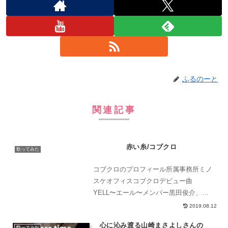
ふるのーと
関連記事
赤い糸/コブクロ
歌ってみた
コブクロのプロフィール所属事務所ミノ
スケオフィスコブクロデビュー曲
YELL〜エール〜メンバー黒田俊介、小
渕健太郎コブクロは1998年に黒田さんが
2019.08.12
小渕さんに楽曲提供を依頼したことをき
心に沁み渡る山崎まさよしさんの
っかけに結成されました。その後2001年
歌ってみた