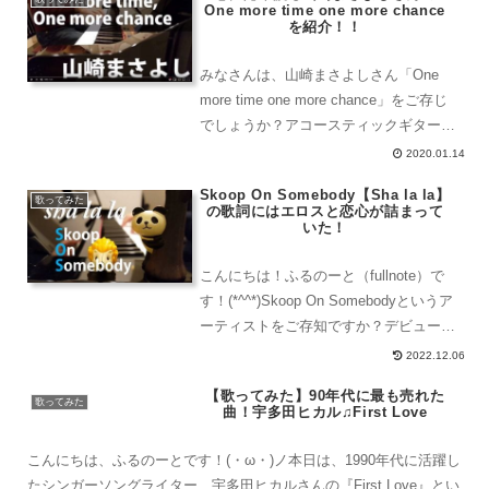
One more time one more chance
に「YELL〜エール...
を紹介！！
みなさんは、山崎まさよしさん「One
more time one more chance」をご存じ
でしょうか？アコースティックギターを
弾いた事がある方なら一度は憧れる名曲
2020.01.14
の一つですよね？今回は、そんな山崎ま
Skoop On Somebody【Sha la la】
さよしさんの「One more t...
歌ってみた
の歌詞にはエロスと恋心が詰まって
いた！
こんにちは！ふるのーと（fullnote）で
す！(*^^*)Skoop On Somebodyというア
ーティストをご存知ですか？デビュー20
周年にあたってShalalaという曲を豪華コ
2022.12.06
ラボしていてとても素敵だったのでカバ
【歌ってみた】90年代に最も売れた
ーしてみました。Sk...
歌ってみた
曲！宇多田ヒカル♫First Love
こんにちは、ふるのーとです！(・ω・)ノ本日は、1990年代に活躍し
たシンガーソングライター、宇多田ヒカルさんの『First Love』とい