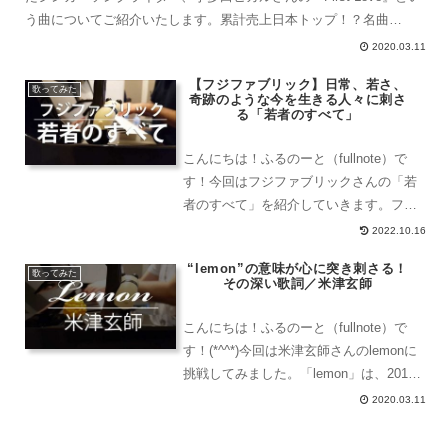
う曲についてご紹介いたします。累計売上日本トップ！？名曲
『First Love』について解説宇多田ヒ...
2020.03.11
【フジファブリック】日常、若さ、
歌ってみた
奇跡のような今を生きる人々に刺さ
る「若者のすべて」
こんにちは！ふるのーと（fullnote）で
す！今回はフジファブリックさんの「若
者のすべて」を紹介していきます。フジ
ファブリックのプロフィールフジファブ
2022.10.16
リックは、志村正彦(Vo.&Gt.)を中心に
“lemon”の意味が心に突き刺さる！
2000年に結成されたロックバンドです。
歌ってみた
その深い歌詞／米津玄師
20...
こんにちは！ふるのーと（fullnote）で
す！(*^^*)今回は米津玄師さんのlemonに
挑戦してみました。「lemon」は、2018
年にリリースされた、米津玄師さんのメ
2020.03.11
ジャー通算8枚目のシングルCDの表題曲
です。ドラマ『アンナチュラル』...