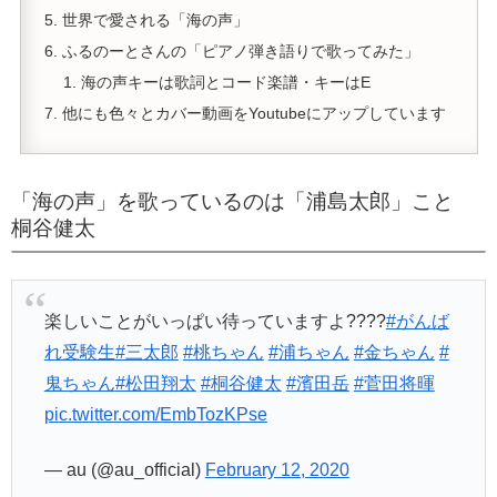
世界で愛される「海の声」
ふるのーとさんの「ピアノ弾き語りで歌ってみた」
海の声キーは歌詞とコード楽譜・キーはE
他にも色々とカバー動画をYoutubeにアップしています
「海の声」を歌っているのは「浦島太郎」こと
桐谷健太
楽しいことがいっぱい待っていますよ????
#がんば
れ受験生
#三太郎
#桃ちゃん
#浦ちゃん
#金ちゃん
#
鬼ちゃん
#松田翔太
#桐谷健太
#濱田岳
#菅田将暉
pic.twitter.com/EmbTozKPse
— au (@au_official)
February 12, 2020