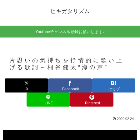
ヒキガタリズム
Youtubeチャンネル登録お願いします♪
片思いの気持ちを抒情的に歌い上
げる歌詞～桐谷健太“海の声”
X
Facebook
はてブ
LINE
Pinterest
2020.02.24