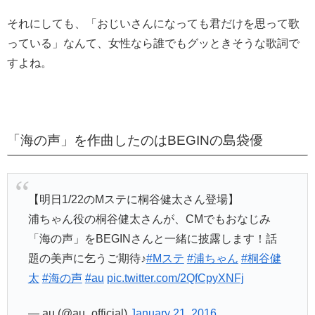
それにしても、「おじいさんになっても君だけを思って歌
っている」なんて、女性なら誰でもグッときそうな歌詞で
すよね。
「海の声」を作曲したのはBEGINの島袋優
【明日1/22のMステに桐谷健太さん登場】
浦ちゃん役の桐谷健太さんが、CMでもおなじみ
「海の声」をBEGINさんと一緒に披露します！話
題の美声に乞うご期待♪
#Mステ
#浦ちゃん
#桐谷健
太
#海の声
#au
pic.twitter.com/2QfCpyXNFj
— au (@au_official)
January 21, 2016