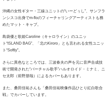
沖縄の女性ギター・三線ユニットの“いーどぅし”、サンフラ
ンシスコ出身でm-floのフィーチャリングアーティストも務
めたマット・キャブ。
島袋優と歌姫Caroline（キャロライン）のユニッ
ト“ISLAND BAG”、「北のKiroro」とも言われる女性ユニッ
ト“Softly”。
さらに異色なところでは、三波春夫の声を元に音声合成技
術で開発された“バーチャル歌手”ハルオロイド・ミナミ、ニ
セ太郎（前野朋哉）によるカバーもあります。
また、桑田佳祐さんも「桑田佳祐映像作品ひとり紅白歌合
戦」でカバーしています。