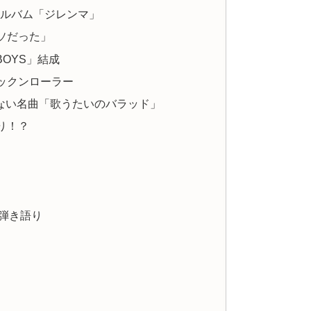
アルバム「ジレンマ」
ソだった」
BOYS」結成
ックンローラー
ない名曲「歌うたいのバラッド」
り！？
弾き語り