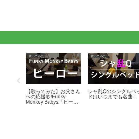
歌ってみた
歌ってみた
自分らし
【歌ってみた】お父さん
シャ乱Qのシングルベ
とを歌う
への応援歌!Funky
ドはいつまでも名曲！
Monkey Babys「ヒーロ
ー」