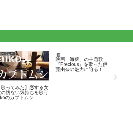
歌ってみた
歌ってみた
歌ってみた
映画「海猿」の主題歌
【歌っ
『Precious』を歌った伊
音楽を
藤由奈の魅力に迫る！
ストい
いてい
【歌ってみた】恋する女
性の切ない気持ちを歌う
ikoのカブトムシ